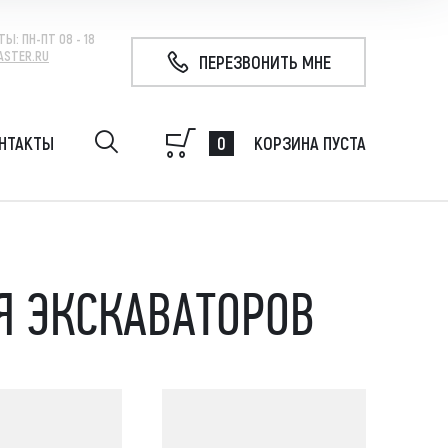
ТЫ:
ПН-ПТ 08 - 18
ASTER.RU
ПЕРЕЗВОНИТЬ МНЕ
0
НТАКТЫ
КОРЗИНА ПУСТА
удование на экскаватор, гидробур, гидромолот,
 свай, ковш
Я ЭКСКАВАТОРОВ