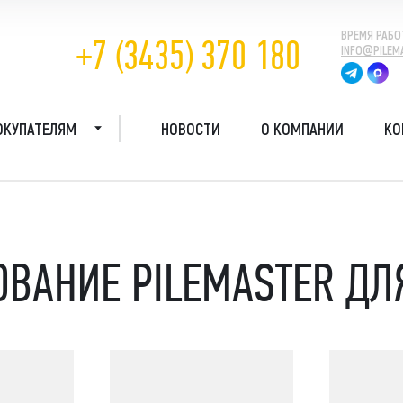
ВРЕМЯ РАБО
+7 (3435) 370 180
INFO@PILEM
ОКУПАТЕЛЯМ
НОВОСТИ
О КОМПАНИИ
КО
О КОМПАНИИ
птеры
Косилки и кусторезы
Навесное обор
ГАРАНТИИ
овая мачта
Молот уплотнитель
фреза, срубка
овой вращатель
Мульчер
ОВАНИЕ PILEMASTER ДЛ
КАК КУПИТЬ
обой
Срубка свай
тросъём
Стабилизатор
грунтов
ропогружатель
ДОСТАВКА
Стенорезная машина
ротрамбовка
Торфмашины
робур
FAQ
Траншеекопатели
ромолот