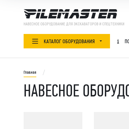
НАВЕСНОЕ ОБОРУДОВАНИЕ ДЛЯ ЭКСКАВАТОРОВ И СПЕЦТЕХНИКИ
КАТАЛОГ ОБОРУДОВАНИЯ
П
НАВЕСНОЕ ОБОРУДОВАНИЕ
Ада
БУРОВОЙ ИНСТРУМЕНТ
Главная
Бур
Бур
НАВЕСНОЕ ОБОРУД
ЗАПЧАСТИ
Бут
Быс
ОБОРУДОВАНИЕ
Виб
Виб
СПЕЦТЕХНИКА
Гид
Гид