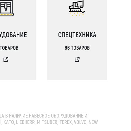
УДОВАНИЕ
СПЕЦТЕХНИКА
JCB, Case, Liebherr, Bobcat, Komatsu,
 ТОВАРОВ
86 ТОВАРОВ
r, JCB, Doosan, Hitachi, Kobelco, Tadano, Aichi,
Soosan, Dong Yang, New Holland, John Deere
ДА В НАЛИЧИЕ НАВЕСНОЕ ОБОРУДОВАНИЕ И
 KATO, LIEBHERR, MITSUBER, TEREX, VOLVO, NEW