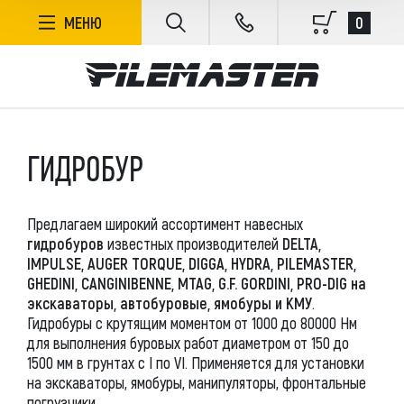
ФИЛЬТР
0
МЕНЮ
БЕЗ СОРТИРОВКИ
ГИДРОБУР
В НАЛИЧИИ
Предлагаем широкий ассортимент навесных
ЦЕНА, РУБ.
гидробуров
известных производителей
DELTA,
IMPULSE, AUGER TORQUE, DIGGA, HYDRA, PILEMASTER,
GHEDINI, CANGINIBENNE, MTAG, G.F. GORDINI, PRO-DIG на
экскаваторы, автобуровые, ямобуры и КМУ
.
Гидробуры с крутящим моментом от 1000 до 80000 Нм
для выполнения буровых работ диаметром от 150 до
1500 мм в грунтах с I по VI. Применяется для установки
ПРОИЗВОДИТЕЛЬ
на экскаваторы, ямобуры, манипуляторы, фронтальные
погрузчики.