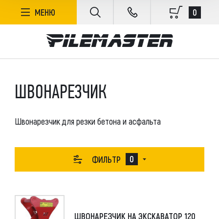
ФИЛЬТР
0
МЕНЮ
БЕЗ СОРТИРОВКИ
ШВОНАРЕЗЧИК
В НАЛИЧИИ
Швонарезчик для резки бетона и асфальта
ЦЕНА, РУБ.
0
ФИЛЬТР
ПРОИЗВОДИТЕЛЬ
ШВОНАРЕЗЧИК НА ЭКСКАВАТОР 120