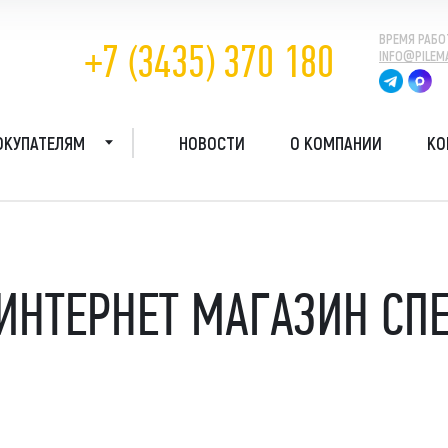
ВРЕМЯ РАБО
+7 (3435) 370 180
INFO@PILEM
ОКУПАТЕЛЯМ
НОВОСТИ
О КОМПАНИИ
КО
О КОМПАНИИ
птеры
Косилки и кусторезы
Навесное обор
ГАРАНТИИ
овая мачта
Молот уплотнитель
фреза, срубка
овой вращатель
Мульчер
ИНТЕРНЕТ МАГАЗИН СП
КАК КУПИТЬ
обой
Срубка свай
тросъём
Стабилизатор
грунтов
ропогружатель
ДОСТАВКА
Стенорезная машина
ротрамбовка
Торфмашины
робур
FAQ
Траншеекопатели
ромолот