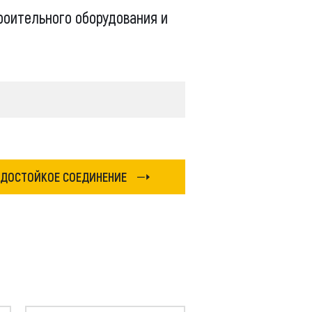
оительного оборудования и
JCB, Case, Liebherr, Bobcat, Komatsu,
r, JCB, Doosan, Hitachi, Kobelco, Tadano, Aichi,
Soosan, Dong Yang, New Holland, John Deere
ОДОСТОЙКОЕ СОЕДИНЕНИЕ