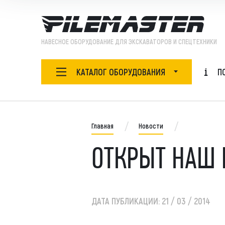
НАВЕСНОЕ ОБОРУДОВАНИЕ ДЛЯ ЭКСКАВАТОРОВ И СПЕЦТЕХНИКИ
КАТАЛОГ ОБОРУДОВАНИЯ
П
НАВЕСНОЕ ОБОРУДОВАНИЕ
Ада
БУРОВОЙ ИНСТРУМЕНТ
Главная
Новости
Бур
Бур
ОТКРЫТ НАШ 
ЗАПЧАСТИ
Бут
Быс
ОБОРУДОВАНИЕ
Виб
Виб
ДАТА ПУБЛИКАЦИИ:
21 / 03 / 2014
СПЕЦТЕХНИКА
Гид
Гид