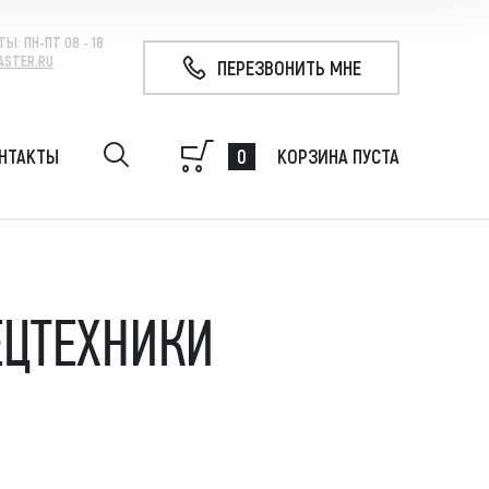
ТЫ:
ПН-ПТ 08 - 18
ASTER.RU
ПЕРЕЗВОНИТЬ МНЕ
0
НТАКТЫ
КОРЗИНА ПУСТА
удование на экскаватор, гидробур, гидромолот,
 свай, ковш
ЕЦТЕХНИКИ