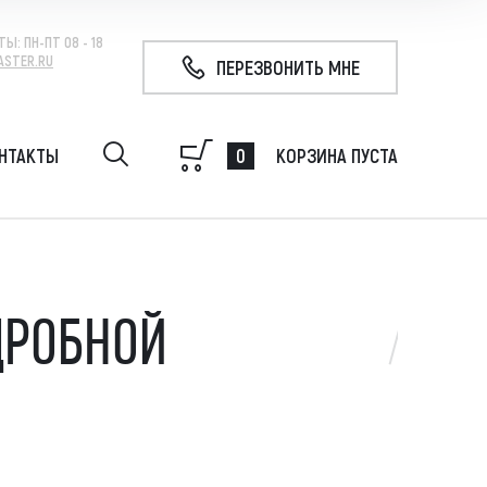
ТЫ:
ПН-ПТ 08 - 18
ASTER.RU
ПЕРЕЗВОНИТЬ МНЕ
0
НТАКТЫ
КОРЗИНА ПУСТА
удование на экскаватор, гидробур, гидромолот,
 свай, ковш
ДРОБНОЙ