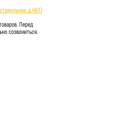
стриальная, д.46Л)
товаров. Перед
ьно созвониться.
JCB, Case, Liebherr, Bobcat, Komatsu,
r, JCB, Doosan, Hitachi, Kobelco, Tadano, Aichi,
Soosan, Dong Yang, New Holland, John Deere