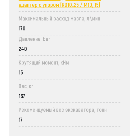
адаптер с упором (RD10..25 / M10, 15)
Максимальный расход масла, л\мин
170
Давление, bar
240
Крутящий момент, кНм
15
Вес, кг
167
Рекомендуемый вес экскаватора, тонн
17