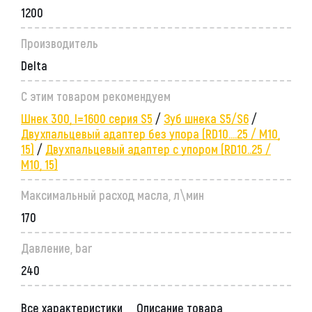
1200
Производитель
Delta
С этим товаром рекомендуем
Шнек 300, l=1600 серия S5
/
Зуб шнека S5/S6
/
Двухпальцевый адаптер без упора (RD10....25 / M10,
15)
/
Двухпальцевый адаптер с упором (RD10..25 /
M10, 15)
Максимальный расход масла, л\мин
170
Давление, bar
240
Все характеристики
Описание товара