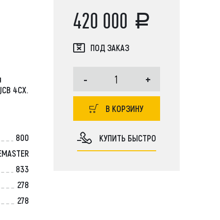
420 000
ПОД ЗАКАЗ
JCB, Case, Liebherr, Bobcat, Komatsu,
-
+
я
r, JCB, Doosan, Hitachi, Kobelco, Tadano, Aichi,
JCB 4CX.
Soosan, Dong Yang, New Holland, John Deere
В КОРЗИНУ
800
КУПИТЬ БЫСТРО
EMASTER
833
278
278