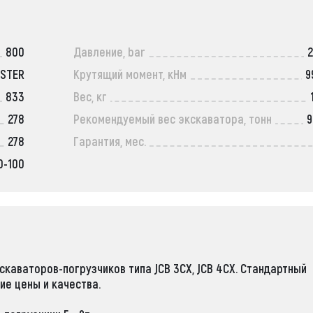
800
Давление, bar
ASTER
Крутящий момент, кНм
9
833
Вес, кг
278
Рекомендуемый вес экскаватора, тонн
9
278
Гарантия, мес.
0-100
каваторов-погрузчиков типа JCB 3CX, JCB 4CX
. Стандартный
ие цены и качества.