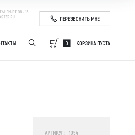
ТЫ:
ПН-ПТ 08 - 18
ASTER.RU
ПЕРЕЗВОНИТЬ МНЕ
0
НТАКТЫ
КОРЗИНА ПУСТА
удование на экскаватор, гидробур, гидромолот,
 свай, ковш
АРТИКУЛ: 1054