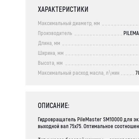
ХАРАКТЕРИСТИКИ
Максимальный диаметр, мм
Производитель
PILEM
Длина, мм
Ширина, мм
Высота, мм
Максимальный расход масла, л\мин
7
ОПИСАНИЕ:
Гидровращатель PileMaster SM10000 для экс
выходной вал 75х75. Оптимальное соотношен