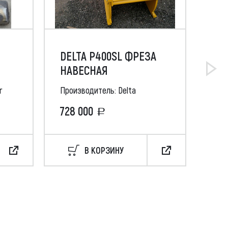
DELTA P400SL ФРЕЗА
МУ
)
НАВЕСНАЯ
AF 
r
Производитель: Delta
Про
728 000
49
В КОРЗИНУ