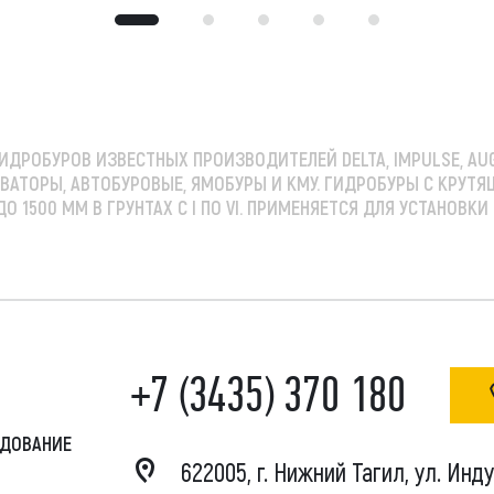
ИДРОБУРОВ
ИЗВЕСТНЫХ ПРОИЗВОДИТЕЛЕЙ
DELTA, IMPULSE, AU
СКАВАТОРЫ, АВТОБУРОВЫЕ, ЯМОБУРЫ И КМУ
. ГИДРОБУРЫ С КРУТ
 1500 ММ В ГРУНТАХ С I ПО VI. ПРИМЕНЯЕТСЯ ДЛЯ УСТАНОВК
+7 (3435) 370 180
УДОВАНИЕ
622005, г. Нижний Тагил, ул. Инд