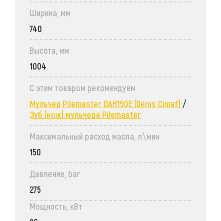
Ширина, мм
740
Высота, мм
1004
С этим товаром рекомендуем
Мульчер Pilemaster DAH150E (Denis Cimaf)
/
Зуб (нож) мульчера Pilemaster
Максимальный расход масла, л\мин
150
Давление, bar
275
Мощность, кВт