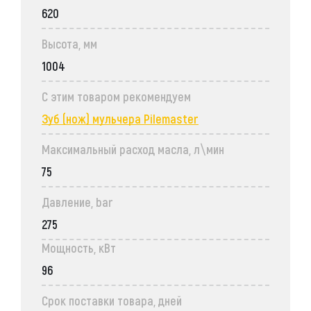
620
Высота, мм
1004
С этим товаром рекомендуем
Зуб (нож) мульчера Pilemaster
Максимальный расход масла, л\мин
75
Давление, bar
275
Мощность, кВт
96
Срок поставки товара, дней