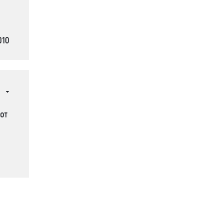
010
 от