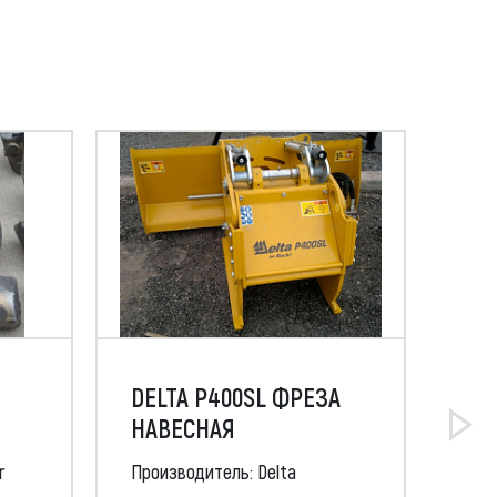
DELTA P400SL ФРЕЗА
МУ
)
НАВЕСНАЯ
AF 
r
Производитель: Delta
Про