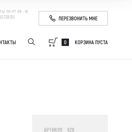
ТЫ:
ПН-ПТ 08 - 18
ASTER.RU
ПЕРЕЗВОНИТЬ МНЕ
0
НТАКТЫ
КОРЗИНА ПУСТА
удование на экскаватор, гидробур, гидромолот,
 свай, ковш
АРТИКУЛ: 926