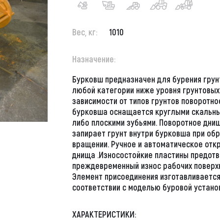
Удлинённые рукояти
лесос
Фреза
актор
Вес, кг:
Швонарезчик
1010
некольная машина
Щетки дорожные
етический молот
Гидроножницы
Назначение:
вш
Обсадные трубы
ки для
i
атурные каркасы
адной стол
Sany
Маслостанция
Компрессор
Бурковш предназначен для бурения грун
робуров
Стена в грунте
er
езнодорожное
овышка
Soosan
Мотопомпы
Минипогрузчик
Kato, Caterpilla
любой категории ниже уровня грунтовых 
ковш
Телескопический
Kanglim, Unic, 
rpillar
ры резиновые
окран
Tadano
Оборудование для
зависимости от типов грунтов поворотн
шнек
ья и забурники
ажные
навоза
achi
ононасос
Unic
бурковша оснащается круглыми скальн
Уширитель
онковый бур
Погрузчики
оносмеситель
Автокранов
либо плоскими зубьями. Поворотное дни
Шнек серия Bauer
онолитное
Полуприцеп
запирает грунт внутри бурковша при об
in
ьдозер
Гидравлические
рудование
вращении. Ручное и автоматическое отк
Буры для БКМ
элементы
Понтоны для
glim
овая техника
днища .Износостойкие пластины предот
йтеллеры
экскаваторов
Келли-штанга
Шины для
matsu
снаряд
преждевременный износ рабочих поверх
спецтехники
Самосвал амфибия
bherr
мунальная
Элемент присоединения изготавливается
Экскаватор
соответствии с моделью буровой установ
ХАРАКТЕРИСТИКИ: