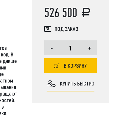
526 500
ПОД ЗАКАЗ
JCB, Case, Liebherr, Bobcat, Komatsu,
-
+
тов
r, JCB, Doosan, Hitachi, Kobelco, Tadano, Aichi,
вод. В
Soosan, Dong Yang, New Holland, John Deere
ое днище
В КОРЗИНУ
ыми
ще
ратном
КУПИТЬ БЫСТРО
рывание
вращают
ностей.
 в
ки.