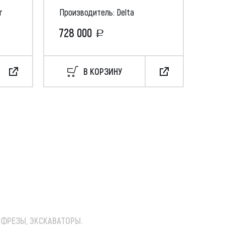
r
Производитель: Delta
Про
728 000
49
В КОРЗИНУ
 ФРЕЗЫ, ЭКСКАВАТОРЫ.