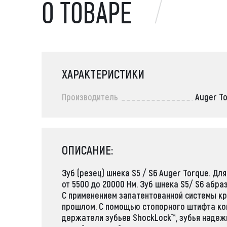
О ТОВАРЕ
ХАРАКТЕРИСТИКИ
Производитель
Auger T
ОПИСАНИЕ:
Зуб (резец) шнека S5 / S6 Auger Torque. Д
от 5500 до 20000 Нм. Зуб шнека S5/ S6 абра
С применением запатентованной системы кр
прошлом. С помощью стопорного штифта кон
держатели зубьев ShockLock™, зубья надеж