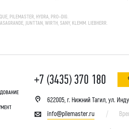
UE, PILEMASTER, HYDRA, PRO–DIG.
SAGRANDE, JUNTTAN, WIRTH, SANY, KLEMM. LIEBHERR.
+7 (3435) 370 180
УДОВАНИЕ
622005, г. Нижний Тагил, ул. Инд
УМЕНТ
info@pilemaster.ru
Вре