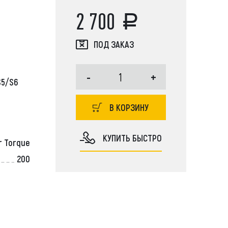
2 700
ПОД ЗАКАЗ
JCB, Case, Liebherr, Bobcat, Komatsu,
-
+
S5/S6
r, JCB, Doosan, Hitachi, Kobelco, Tadano, Aichi,
Soosan, Dong Yang, New Holland, John Deere
В КОРЗИНУ
КУПИТЬ БЫСТРО
r Torque
200