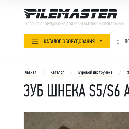
НАВЕСНОЕ ОБОРУДОВАНИЕ ДЛЯ ЭКСКАВАТОРОВ И СПЕЦТЕХНИКИ
КАТАЛОГ ОБОРУДОВАНИЯ
П
НАВЕСНОЕ ОБОРУДОВАНИЕ
Ада
БУРОВОЙ ИНСТРУМЕНТ
Главная
Каталог
Буровой инструмент
З
Бур
Бур
ЗУБ ШНЕКА S5/S6 
ЗАПЧАСТИ
Бут
Быс
ОБОРУДОВАНИЕ
Виб
Виб
СПЕЦТЕХНИКА
Гид
Гид