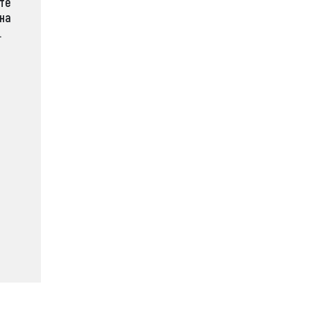
те
 на
.