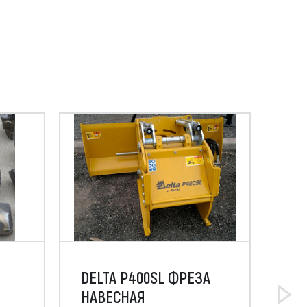
DELTA P400SL ФРЕЗА
МУ
)
НАВЕСНАЯ
AF 