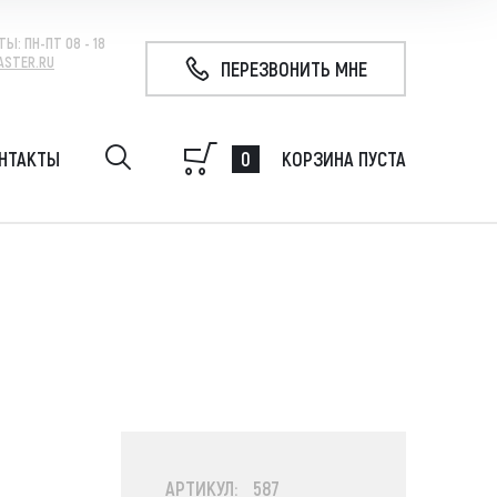
ТЫ:
ПН-ПТ 08 - 18
ASTER.RU
ПЕРЕЗВОНИТЬ МНЕ
0
НТАКТЫ
КОРЗИНА ПУСТА
удование на экскаватор, гидробур, гидромолот,
 свай, ковш
АРТИКУЛ: 587