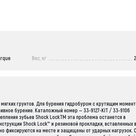
orque
Вес, кг
ля мягких грунтов. Для бурения гидробуром с крутящим момен
зивное бурение. Каталожный номер — 33-9127-KIT / 33-9106
епления зубьев Shock LockTM эта проблема останется в
струкции Shock Lock™ и резиновой прокладки, вставленных 
но фиксируются на месте и защищены от ударных нагрузок. 