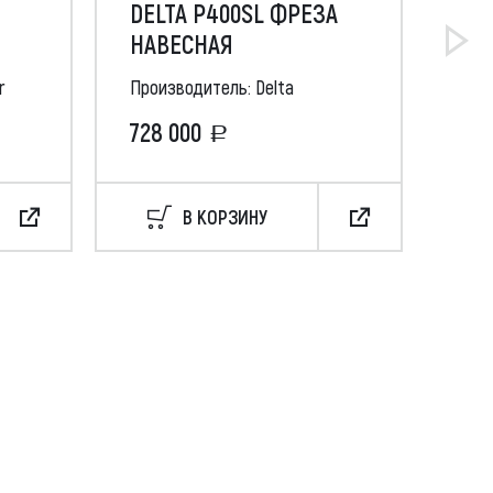
DELTA P400SL ФРЕЗА
МУ
)
НАВЕСНАЯ
AF 
r
Производитель: Delta
Про
728 000
49
В КОРЗИНУ