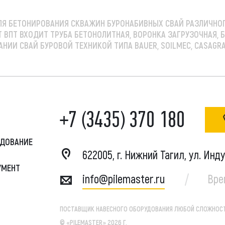
ЛЯ БЕТОНИРОВАНИЯ СКВАЖИН БУРОНАБИВНЫХ СВАЙ РАЗЛИЧНО
ВПТ ВХОДИТ ТРУБА БЕТОНОЛИТНАЯ, ВОРОНКА ЗАГРУЗОЧНАЯ, Б
ИИ СВАЙ БУРОВОЙ ТЕХНИКОЙ ТИПА BAUER, SOILMEC, CASAGRA
+7 (3435) 370 180
УДОВАНИЕ
622005, г. Нижний Тагил, ул. Инд
УМЕНТ
info@pilemaster.ru
Вре
ПОСТАВЩИК НАВЕСНОГО ОБОРУДОВАНИЯ ЛЮБОЙ СЛОЖНОСТ
© «PILEMASTER» 2026 Г.