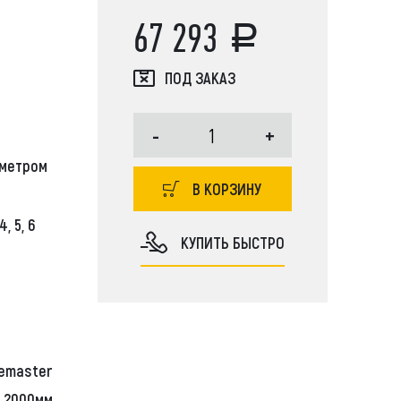
67 293
ПОД ЗАКАЗ
JCB, Case, Liebherr, Bobcat, Komatsu,
-
+
r, JCB, Doosan, Hitachi, Kobelco, Tadano, Aichi,
аметром
Soosan, Dong Yang, New Holland, John Deere
В КОРЗИНУ
, 5, 6
КУПИТЬ БЫСТРО
lemaster
2000мм