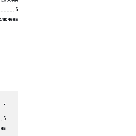
6
ключена
6
ена