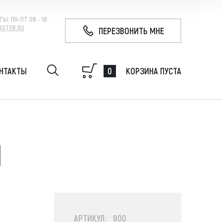
ТЫ:
ПН-ПТ 08 - 18
ASTER.RU
ПЕРЕЗВОНИТЬ МНЕ
0
НТАКТЫ
КОРЗИНА ПУСТА
удование на экскаватор, гидробур, гидромолот,
 свай, ковш
М
АРТИКУЛ: 800