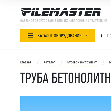
НАВЕСНОЕ ОБОРУДОВАНИЕ ДЛЯ ЭКСКАВАТОРОВ И СПЕЦТЕХНИКИ
КАТАЛОГ ОБОРУДОВАНИЯ
П
НАВЕСНОЕ ОБОРУДОВАНИЕ
Ада
БУРОВОЙ ИНСТРУМЕНТ
Главная
Каталог
Буровой инструмент
Б
Бур
Бур
ТРУБА БЕТОНОЛИТ
ЗАПЧАСТИ
Бут
Быс
ОБОРУДОВАНИЕ
Виб
Виб
СПЕЦТЕХНИКА
Гид
Гид