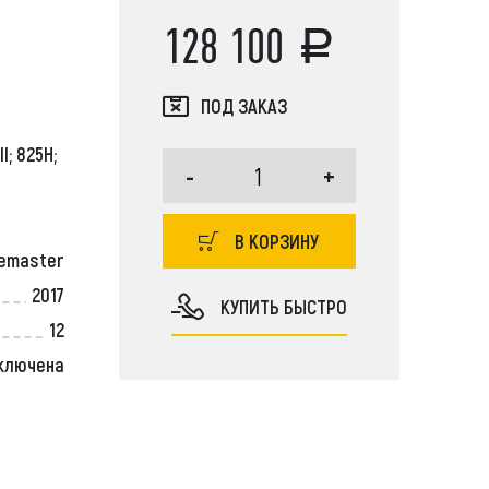
128 100
ПОД ЗАКАЗ
I; 825H;
JCB, Case, Liebherr, Bobcat, Komatsu,
-
+
r, JCB, Doosan, Hitachi, Kobelco, Tadano, Aichi,
Soosan, Dong Yang, New Holland, John Deere
В КОРЗИНУ
lemaster
2017
КУПИТЬ БЫСТРО
12
ключена