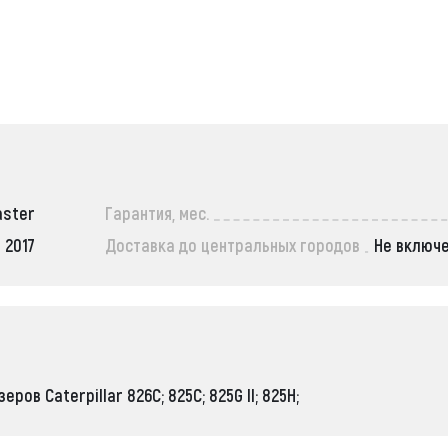
aster
Гарантия, мес.
2017
Доставка до центральных городов
Не включ
ов Caterpillar 826C; 825C; 825G II; 825H;