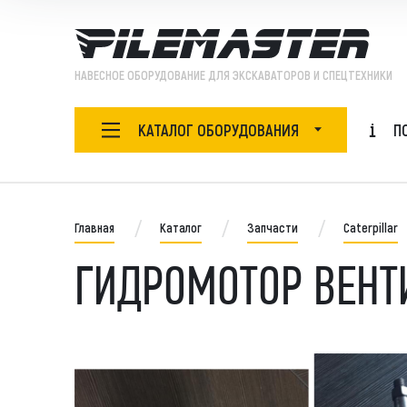
НАВЕСНОЕ ОБОРУДОВАНИЕ ДЛЯ ЭКСКАВАТОРОВ И СПЕЦТЕХНИКИ
КАТАЛОГ ОБОРУДОВАНИЯ
П
НАВЕСНОЕ ОБОРУДОВАНИЕ
Ада
БУРОВОЙ ИНСТРУМЕНТ
Главная
Каталог
Запчасти
Caterpillar
Бур
Бур
ГИДРОМОТОР ВЕНТ
ЗАПЧАСТИ
Бут
Быс
ОБОРУДОВАНИЕ
Виб
Виб
СПЕЦТЕХНИКА
Гид
Гид