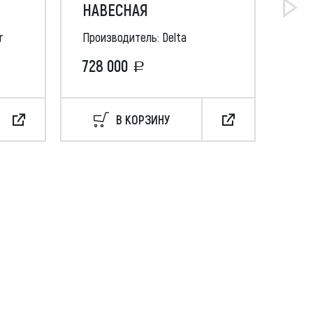
)
НАВЕСНАЯ
AF 
r
Производитель: Delta
Про
728 000
49
В КОРЗИНУ