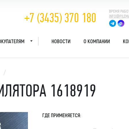
ВРЕМЯ РАБО
+7 (3435) 370 180
INFO@PILEM
ОКУПАТЕЛЯМ
НОВОСТИ
О КОМПАНИИ
КО
О КОМПАНИИ
птеры
Косилки и кусторезы
Навесное обор
ГАРАНТИИ
овая мачта
Молот уплотнитель
фреза, срубка
овой вращатель
Мульчер
ИЛЯТОРА 1618919
КАК КУПИТЬ
обой
Срубка свай
тросъём
Стабилизатор
грунтов
ропогружатель
ДОСТАВКА
Стенорезная машина
ротрамбовка
ГДЕ ПРИМЕНЯЕТСЯ:
Торфмашины
робур
FAQ
Траншеекопатели
ромолот