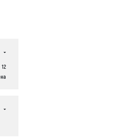
12
ена