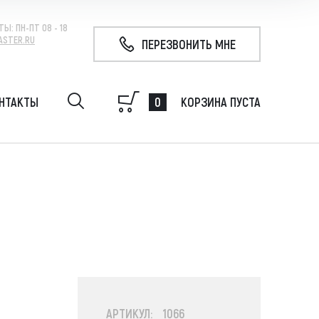
ТЫ:
ПН-ПТ 08 - 18
ASTER.RU
ПЕРЕЗВОНИТЬ МНЕ
0
НТАКТЫ
КОРЗИНА ПУСТА
удование на экскаватор, гидробур, гидромолот,
 свай, ковш
АРТИКУЛ: 1066