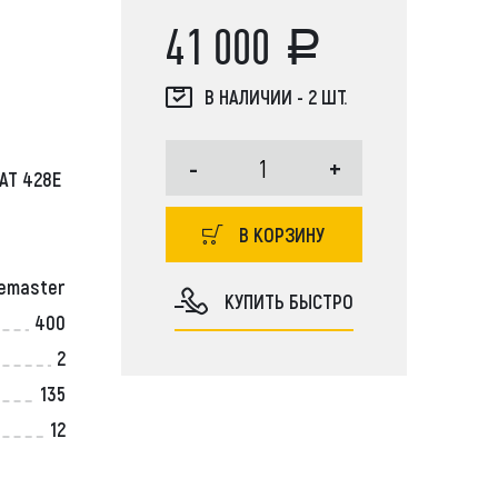
41 000
В НАЛИЧИИ - 2 ШТ.
JCB, Case, Liebherr, Bobcat, Komatsu,
-
+
AT 428E
r, JCB, Doosan, Hitachi, Kobelco, Tadano, Aichi,
Soosan, Dong Yang, New Holland, John Deere
В КОРЗИНУ
lemaster
КУПИТЬ БЫСТРО
400
2
135
12