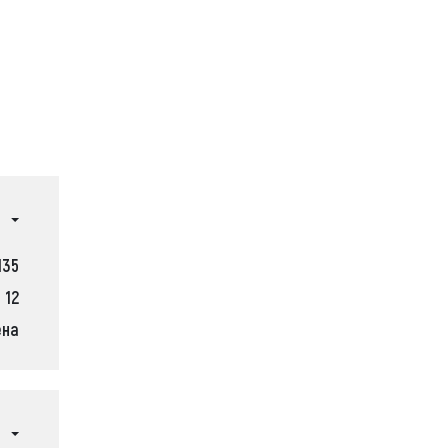
135
12
ена