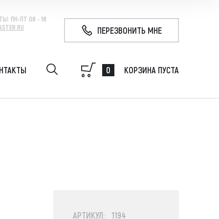
ТЫ:
ПН-ПТ 08 - 18
ASTER.RU
ПЕРЕЗВОНИТЬ МНЕ
0
НТАКТЫ
КОРЗИНА ПУСТА
удование на экскаватор, гидробур, гидромолот,
 свай, ковш
АРТИКУЛ: 1194