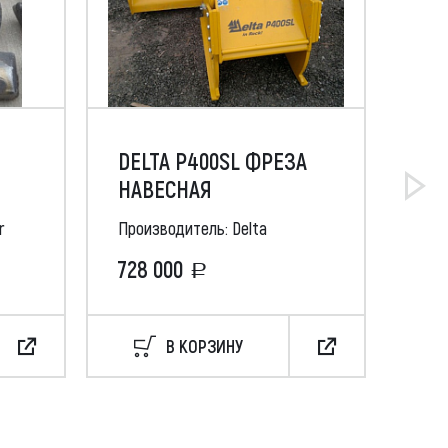
DELTA P400SL ФРЕЗА
МУ
)
НАВЕСНАЯ
AF 
r
Производитель: Delta
Про
728 000
49
В КОРЗИНУ