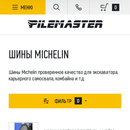
ФИЛЬТР
0
МЕНЮ
БЕЗ СОРТИРОВКИ
ШИНЫ MICHELIN
В НАЛИЧИИ
Шины Michelin проверенное качество для экскаватора,
ПРОИЗВОДИТЕЛЬ
карьерного самосвала, комбайна и т.д.
MICHELIN
1
РОЗНИЧНАЯ ЦЕНА
0
ФИЛЬТР
71550
ПРИМЕНИТЬ ПАРАМЕТРЫ
71550
СБРОСИТЬ